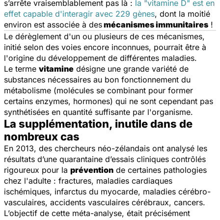
s’arrête vraisemblablement pas là :
la "vitamine D" est en
effet capable d'interagir avec 229 gènes
, dont la moitié
environ est associée à des
mécanismes immunitaires
!
Le dérèglement d'un ou plusieurs de ces mécanismes,
initié selon des voies encore inconnues, pourrait être à
l'origine du développement de différentes maladies.
Le terme
vitamine
désigne une grande variété de
substances nécessaires au bon fonctionnement du
métabolisme (molécules se combinant pour former
certains enzymes, hormones) qui ne sont cependant pas
synthétisées en quantité suffisante par l'organisme.
La supplémentation, inutile dans de
nombreux cas
En 2013, des chercheurs néo-zélandais ont analysé les
résultats d’une quarantaine d’essais cliniques contrôlés
rigoureux pour la
prévention
de certaines pathologies
chez l'adulte : fractures, maladies cardiaques
ischémiques, infarctus du myocarde, maladies cérébro-
vasculaires, accidents vasculaires cérébraux, cancers.
L’objectif de cette méta-analyse, était précisément