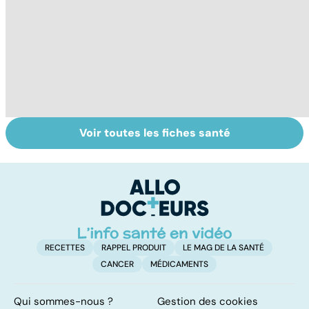
Voir toutes les fiches santé
Tout savoir sur
Inflammation des
Su
les infections
amygdales : que
le
pulmonaires
faire en cas
l'
d'angine ?
RECETTES
RAPPEL PRODUIT
LE MAG DE LA SANTÉ
CANCER
MÉDICAMENTS
Qui sommes-nous ?
Gestion des cookies