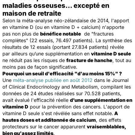
maladies osseuses… excepté en
maison de retraite
Selon la méta-analyse néo-zélandaise de 2014, l'apport
en vitamine D (ou en vitamine D + calcium) n'apporte
pas non plus de
bénéfice notable
de "fractures
complètes" (22 essais, 76.497 patients). La synthèse des
résultats de 12 essais (portant 27.834 patients) révèle
par ailleurs qu’une supplémentation en
vitamine D seule
ne réduit pas les risques de
fracture de hanche
, tout au
moins pas de façon significative.
Pourquoi un seuil d'efficacité "d'au moins 15%" ?
Une
méta-analyse publiée en août 2012
dans le
Journal
of Clinical Endocrinology and Metabolism
, compilant les
données de 24 études réalisées sur 70.528 patients,
avait évalué l'efficacité réelle
d’une supplémentation en
vitamine D
pour la prévention des cancers. L'apport de
vitamine D seule s'est révélée sans effet notable.
A
hautes doses et additonnée de calcium
, des effets
protecteurs sur le cancer apparurent
vraisemblables,
bien qu'assez limités
.