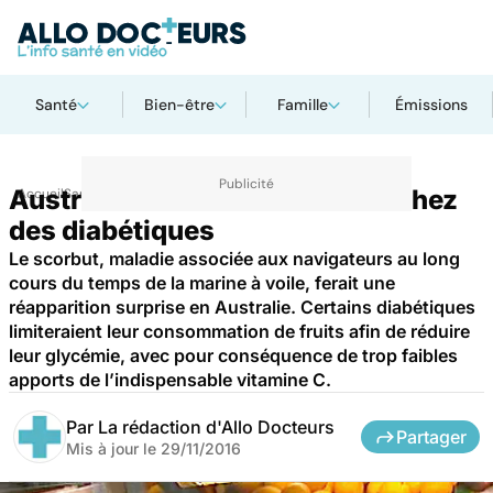
Santé
Bien-être
Famille
Émissions
Australie : des cas de scorbut chez
Accueil
Santé
des diabétiques
Le scorbut, maladie associée aux navigateurs au long
cours du temps de la marine à voile, ferait une
réapparition surprise en Australie. Certains diabétiques
limiteraient leur consommation de fruits afin de réduire
leur glycémie, avec pour conséquence de trop faibles
apports de l’indispensable vitamine C.
Par
La rédaction d'Allo Docteurs
Partager
Mis à jour le
29/11/2016