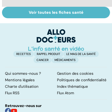
Voir toutes les fiches santé
Tout savoir sur
Inflammation des
Su
les infections
amygdales : que
le
pulmonaires
faire en cas
l'
d'angine ?
RECETTES
RAPPEL PRODUIT
LE MAG DE LA SANTÉ
CANCER
MÉDICAMENTS
Qui sommes-nous ?
Gestion des cookies
Mentions légales
Politiques de confidentialité
Charte d'utilisation
Index thématique
Flux RSS
Flux Atom
Retrouvez-nous sur