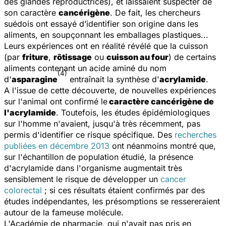
des glandes reproductrices), et laissaient suspecter de
son caractère
cancérigène
. De fait, les chercheurs
suédois ont essayé d’identifier son origine dans les
aliments, en soupçonnant les emballages plastiques...
Leurs expériences ont en réalité révélé que la cuisson
(par
friture
,
rôtissage
ou
cuisson au four
) de certains
aliments contenant un acide aminé du nom
(4)
d'
asparagine
entraînait la synthèse d'
acrylamide
.
A l'issue de cette découverte, de nouvelles expériences
sur l'animal ont confirmé le
caractère cancérigène de
l'acrylamide
. Toutefois, les études épidémiologiques
sur l'homme n'avaient, jusqu'à très récemment, pas
permis d'identifier ce risque spécifique. Des
recherches
publiées en décembre 2013
ont néanmoins montré que,
sur l'échantillon de population étudié, la présence
d'acrylamide dans l'organisme augmentait très
sensiblement le risque de développer un
cancer
colorectal
; si ces résultats étaient confirmés par des
études indépendantes, les présomptions se ressereraient
autour de la fameuse molécule.
L'Académie de pharmacie, qui n'avait pas pris en