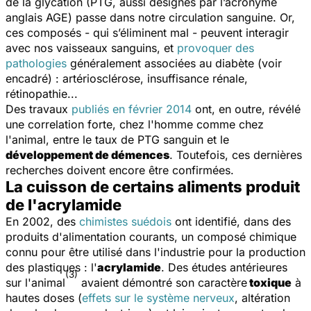
de la glycation (PTG, aussi désignés par l’acronyme
anglais AGE) passe dans notre circulation sanguine. Or,
ces composés - qui s’éliminent mal - peuvent interagir
avec nos vaisseaux sanguins, et
provoquer des
pathologies
généralement associées au diabète (voir
encadré) : artériosclérose, insuffisance rénale,
rétinopathie...
Des travaux
publiés en février 2014
ont, en outre, révélé
une correlation forte, chez l'homme comme chez
l'animal, entre le taux de PTG sanguin et le
développement de démences
. Toutefois, ces dernières
recherches doivent encore être confirmées.
La cuisson de certains aliments produit
de l'acrylamide
En 2002, des
chimistes suédois
ont identifié, dans des
produits d'alimentation courants, un composé chimique
connu pour être utilisé dans l'industrie pour la production
des plastiques : l'
acrylamide
. Des études antérieures
(3)
sur l'animal
avaient démontré son caractère
toxique
à
hautes doses (
effets sur le système nerveux
, altération