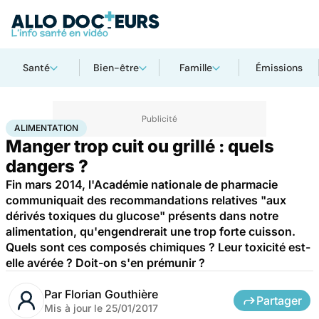
Santé
Bien-être
Famille
Émissions
Accueil
Santé
Maladies
Cancer
Alimentation
ALIMENTATION
Manger trop cuit ou grillé : quels
dangers ?
Fin mars 2014, l'Académie nationale de pharmacie
communiquait des recommandations relatives "aux
dérivés toxiques du glucose" présents dans notre
alimentation, qu'engendrerait une trop forte cuisson.
Quels sont ces composés chimiques ? Leur toxicité est-
elle avérée ? Doit-on s'en prémunir ?
Par
Florian Gouthière
Partager
Mis à jour le
25/01/2017