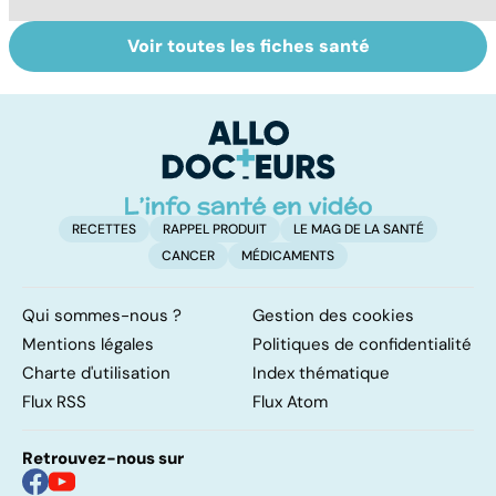
Voir toutes les fiches santé
Alimentation :
Les féculents, un
C
mangeons-nous
carburant
l'
trop de
indispensable
d
protéines ?
pour l'organisme
RECETTES
RAPPEL PRODUIT
LE MAG DE LA SANTÉ
CANCER
MÉDICAMENTS
Qui sommes-nous ?
Gestion des cookies
Mentions légales
Politiques de confidentialité
Charte d'utilisation
Index thématique
Flux RSS
Flux Atom
Retrouvez-nous sur