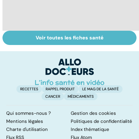
Voir toutes les fiches santé
Tout savoir sur le
Staphylocoque
L
cerveau
doré : une
u
bactérie sous
vi
surveillance
RECETTES
RAPPEL PRODUIT
LE MAG DE LA SANTÉ
CANCER
MÉDICAMENTS
Qui sommes-nous ?
Gestion des cookies
Mentions légales
Politiques de confidentialité
Charte d'utilisation
Index thématique
Flux RSS
Flux Atom