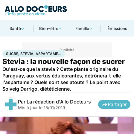
Santé
Bien-être
Famille
Émissions
Accueil
Santé
Sucre, stevia, aspartame…
SUCRE, STEVIA, ASPARTAME…
Stevia : la nouvelle façon de sucrer
Qu'est-ce que la stevia ? Cette plante originaire du
Paraguay, aux vertus édulcorantes, détrônera-t-elle
l'aspartame ? Quels sont ses atouts ? Le point avec
Solveig Darrigo, diététicienne.
Par
La rédaction d'Allo Docteurs
Partager
Mis à jour le
15/01/2019