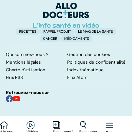
d'
RECETTES
RAPPEL PRODUIT
LE MAG DE LA SANTÉ
CANCER
MÉDICAMENTS
Qui sommes-nous ?
Gestion des cookies
Mentions légales
Politiques de confidentialité
Charte d'utilisation
Index thématique
Flux RSS
Flux Atom
Retrouvez-nous sur
À la une
Vidéos
Recherche
Menu
Fiches santé