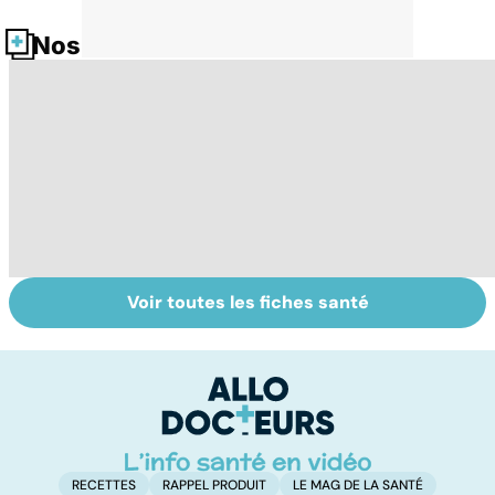
Nos fiches santé
Voir toutes les fiches santé
Le TDAH, un
Accident
Tr
trouble de
vasculaire
dé
l'attention avec
cérébral : l'enfant
p
ou sans
également
hyperactivité
touché
RECETTES
RAPPEL PRODUIT
LE MAG DE LA SANTÉ