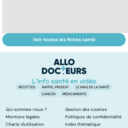
Voir toutes les fiches santé
Pré-éclampsie :
Grossesse : gare
G
attention,
au diabète
al
grossesse à
gestationnel !
b
risque !
RECETTES
RAPPEL PRODUIT
LE MAG DE LA SANTÉ
CANCER
MÉDICAMENTS
Qui sommes-nous ?
Gestion des cookies
Mentions légales
Politiques de confidentialité
Charte d'utilisation
Index thématique