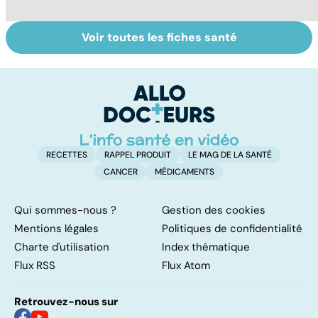
Voir toutes les fiches santé
Gynéco : un suivi
Sexualité,
A
pour la vie
infertilité et
c
PMA, des liens
el
étroits
RECETTES
RAPPEL PRODUIT
LE MAG DE LA SANTÉ
CANCER
MÉDICAMENTS
Qui sommes-nous ?
Gestion des cookies
Mentions légales
Politiques de confidentialité
Charte d'utilisation
Index thématique
Flux RSS
Flux Atom
Retrouvez-nous sur