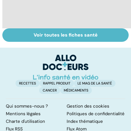
Voir toutes les fiches santé
Le magnésium,
Intestin irritable :
Al
un oligo-élément
le régime
pé
vital
FODMAP, une
solution ?
RECETTES
RAPPEL PRODUIT
LE MAG DE LA SANTÉ
CANCER
MÉDICAMENTS
Qui sommes-nous ?
Gestion des cookies
Mentions légales
Politiques de confidentialité
Charte d'utilisation
Index thématique
Flux RSS
Flux Atom