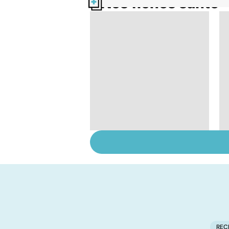
Nos fiches santé
Femmes : comment
jouissez-vous ?
REC