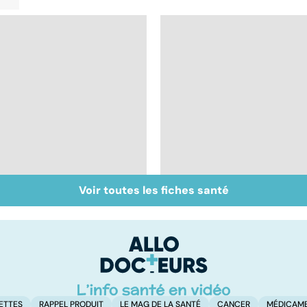
Voir toutes les fiches santé
Bien vivre la
Gynéco : un suivi
ménopause
pour la vie
ETTES
RAPPEL PRODUIT
LE MAG DE LA SANTÉ
CANCER
MÉDICAM