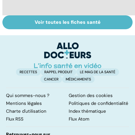
Voir toutes les fiches santé
Suicide : prévenir
Un rhume, ça se
L
le passage à
soigne ?
ca
l'acte
f
sc
RECETTES
RAPPEL PRODUIT
LE MAG DE LA SANTÉ
CANCER
MÉDICAMENTS
Qui sommes-nous ?
Gestion des cookies
Mentions légales
Politiques de confidentialité
Charte d'utilisation
Index thématique
Flux RSS
Flux Atom
Retrouvez-nous sur