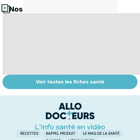
Nos fiches santé
Voir toutes les fiches santé
Violences
Bien vivre la
VI
sexuelles :
ménopause
do
comment s'en
p
remettre ?
RECETTES
RAPPEL PRODUIT
LE MAG DE LA SANTÉ