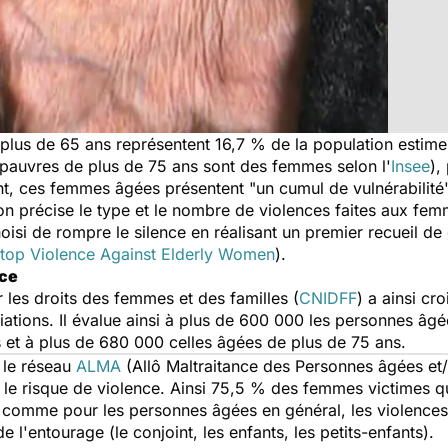
plus de 65 ans représentent 16,7 % de la population estime 
pauvres de plus de 75 ans sont des femmes selon l'
Insee
),
, ces femmes âgées présentent "un cumul de vulnérabilité"
façon précise le type et le nombre de violences faites aux fem
oisi de rompre le silence en réalisant un premier recueil de
top Violence Against Elderly Women
).
nce
r les droits des femmes et des familles (
CNIDFF
) a ainsi cr
ociations. Il évalue ainsi à plus de 600 000 les personnes 
s et à plus de 680 000 celles âgées de plus de 75 ans.
 le réseau
ALMA
(Allô Maltraitance des Personnes âgées e
ie le risque de violence. Ainsi 75,5 % des femmes victimes q
e comme pour les personnes âgées en général, les violence
de l'entourage (le conjoint, les enfants, les petits-enfants).