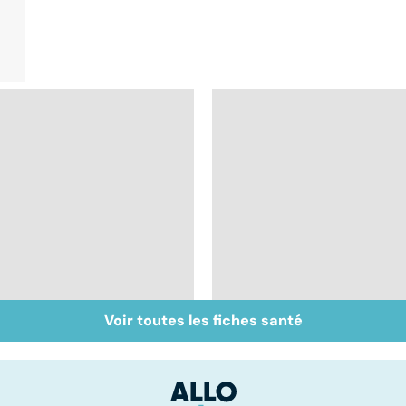
Voir toutes les fiches santé
Centenaires, des
Personnes âgées :
exemples de
faire face à la perte
longévité
d'autonomie