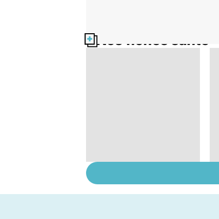
Nos fiches santé
Violences sexuelles :
comment s'en
remettre ?