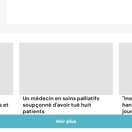
Un médecin en soins palliatifs
"In
s et
soupçonné d'avoir tué huit
han
patients
jou
Voir plus