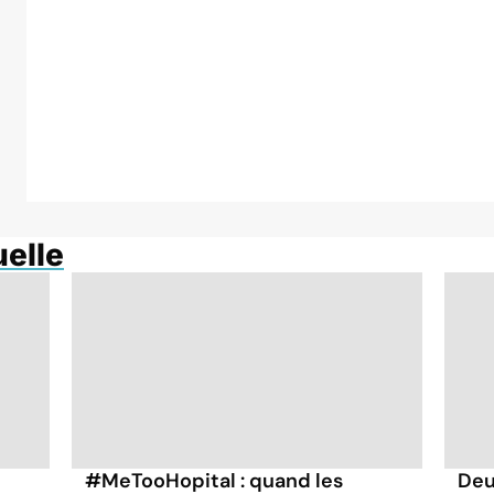
uelle
#MeTooHopital : quand les
Deu