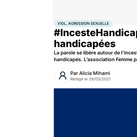
Accueil
Santé
Viol, agression sexuelle
VIOL, AGRESSION SEXUELLE
#IncesteHandicap 
handicapées
La parole se libère autour de l’ince
handicapés. L’association Femme po
Par
Alicia Mihami
Rédigé le
29/03/2021