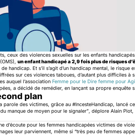
nts, ceux des violences sexuelles sur les enfants handicapés
é (OMS),
un enfant handicapé a 2,9 fois plus de risques d’
de handicap. Et s’il s’agit d’un handicap mental, le risque 
rées sur ces violences taboues, d’autant plus difficiles à 
s auquel l’association
Femme pour le Dire femme pour Agi
ées, a décidé de remédier, en lançant sa propre enquête su
econd plan
 la parole des victimes, grâce au #IncesteHandicap, lancé c
 du manque de moyen pour le signaler”
, déplore Alain Piot
igne d’écoute pour les femmes handicapées victimes de viole
gnages leur parviennent, même si
“très peu de femmes appel