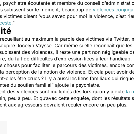
, psychiatre écoutante et membre du conseil d’administrati
les subissent sur le moment, beaucoup de
violences conjuga
les victimes disent ‘vous savez pour moi la violence, c’est ri
nceste
.”
ité
 recueillant au maximum la parole des victimes via Twitter,
oupire Jocelyn Vaysse. Car même si elle reconnaît que le
s subissent des violences, il reste une part non négligeable 
re, du fait de difficultés d’expression liées à leur handicap.
es choses pour faciliter le parcours des victimes, encore c
 la perception de la notion de violence. Et cela peut avoir d
-elles être crues ? Il y a aussi les liens familiaux qui risqu
es du soutien familial”
ajoute la psychiatre.
ent des violences sont multipliés dès lors qu’on y ajoute
la 
emin, peu à peu. Et qu’avec cette enquête, dont les résultats
tent aux agresseurs devraient reculer encore un peu plus.