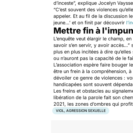
d’inceste”,
explique Jocelyn Vaysse
“C’est souvent des violences qu’el
appeler. Et au fil de la discussion 
jeune…’ et on finit par découvrir
l’i
Mettre fin à l'impun
L’enquête veut élargir le champ, en
savoir s’en servir, y avoir accès…”
s
plus en plus incitées à dire qu’elle
ou n’auront pas la capacité de le fai
L’association espère faire bouger l
être un frein à la compréhension, à
dévoiler ce genre de violences : vont
handicapées sont souvent dépendant
Les freins et obstacles au signalem
libération de la parole fait son ch
2021, les zones d’ombres qui profi
VIOL, AGRESSION SEXUELLE