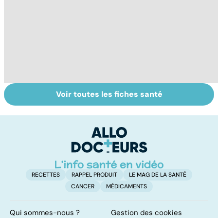
Voir toutes les fiches santé
Violences
Bébés secoués,
Vi
sexuelles :
un syndrome
e
comment s'en
sous-estimé
le
remettre ?
RECETTES
RAPPEL PRODUIT
LE MAG DE LA SANTÉ
CANCER
MÉDICAMENTS
Qui sommes-nous ?
Gestion des cookies