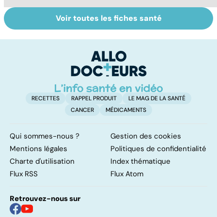
Voir toutes les fiches santé
Violences
Bébés secoués,
Vi
sexuelles :
un syndrome
e
comment s'en
sous-estimé
le
remettre ?
RECETTES
RAPPEL PRODUIT
LE MAG DE LA SANTÉ
CANCER
MÉDICAMENTS
Qui sommes-nous ?
Gestion des cookies
Mentions légales
Politiques de confidentialité
Charte d'utilisation
Index thématique
Flux RSS
Flux Atom
Retrouvez-nous sur