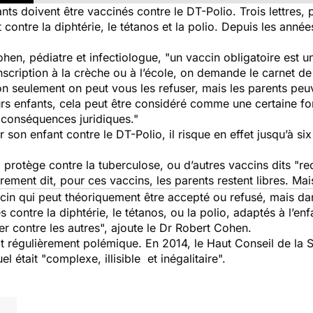
nts doivent être vaccinés contre le DT-Polio. Trois lettres,
 contre la diphtérie, le tétanos et la polio. Depuis les année
ohen, pédiatre et infectiologue, "
un vaccin obligatoire est u
inscription à la crèche ou à l’école, on demande le carnet de
n seulement on peut vous les refuser, mais les parents peuv
rs enfants, cela peut être considéré comme une certaine f
s conséquences juridiques
."
r son enfant contre le DT-Polio, il risque en effet jusqu’à s
i protège contre la tuberculose, ou d’autres vaccins dits 
rement dit, pour ces vaccins, les parents restent libres. Ma
 qui peut théoriquement être accepté ou refusé, mais dans 
s contre la diphtérie, le tétanos, ou la polio, adaptés à l’enf
er contre les autres
", ajoute
le Dr Robert Cohen.
ait régulièrement polémique. En 2014, le Haut Conseil de la 
el était "complexe, illisible et inégalitaire".