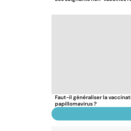
Faut-il généraliser la vaccinat
papillomavirus ?