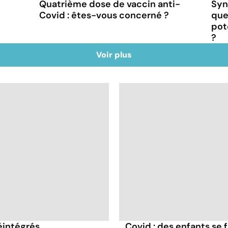
Quatrième dose de vaccin anti-
Syn
Covid : êtes-vous concerné ?
que
pot
?
Voir plus
éintégrés
Covid : des enfants se 