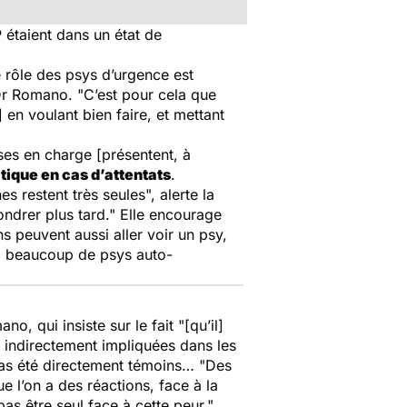
étaient dans un état de
le rôle des psys d’urgence est
 Dr Romano.
"C’est pour cela que
 en voulant bien faire, et mettant
ses en charge [présentent, à
ique en cas d’attentats
.
es restent très seules",
alerte la
ondrer plus tard." Elle encourage
s peuvent aussi aller voir un psy,
a beaucoup de psys auto-
o, qui insiste sur le
fait "[qu’il]
s indirectement impliquées dans les
t pas été directement témoins…
"Des
ue l’on a des réactions, face à la
pas être seul face à cette peur."