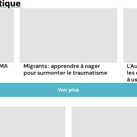
tique
DMA
Migrants : apprendre à nager
L'Au
pour surmonter le traumatisme
les
à u
Voir plus