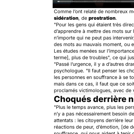
Comme l’ont relaté de nombreux méd
sidération
, de
prostration
.
"Pour les gens qui étaient très dire
d’apprendre à mettre des mots sur l
n’importe qui ne peut pas intervenir
des mots au mauvais moment, ou en
Les études menées sur l’importance
terme], plus de troubles",
ce qui jus
"Passé l’urgence, il y a d’autres dr
psychologue. "Il faut penser les ch
les personnes en souffrance à se to
mais dans ce cas, il faut que ce soi
proclamés victimologues, avec de 
Choqués derrière n
"Plus le temps avance, plus les pe
n’y a pas nécessairement besoin de 
attentats : les citoyens derrière l
réactions de peur, d’émotion, [de de
souffrance, qui nous aident à tenir q