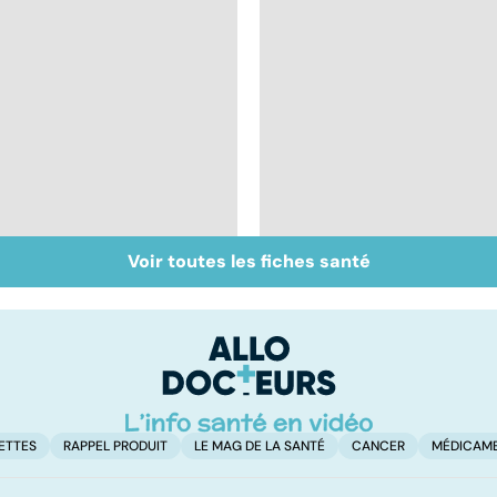
Voir toutes les fiches santé
Vivre après un
Pneumothorax :
cancer
quand l'air s'échappe
des poumons
ETTES
RAPPEL PRODUIT
LE MAG DE LA SANTÉ
CANCER
MÉDICAM