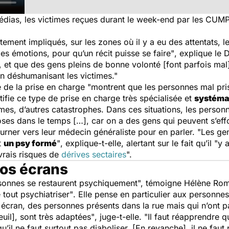
ias, les victimes reçues durant le week-end par les CUMP 
ctement impliqués, sur les zones où il y a eu des attentats, 
es émotions, pour qu’un récit puisse se faire"
, explique le
, et que des gens pleins de bonne volonté [font parfois mal]
 déshumanisant les victimes."
 de la prise en charge
"montrent que les personnes mal pri
tifie ce type de prise en charge très spécialisée et
systémat
ames, d’autres catastrophes. Dans ces situations, les personn
oses dans le temps […], car on a des gens qui peuvent s’eff
urner vers leur médecin généraliste pour en parler.
"Les gen
t
un psy formé
"
, explique-t-elle, alertant sur le fait qu’il
"y 
vrais risques de
dérives sectaires
".
os écrans
rsonnes se restaurent psychiquement",
témoigne Hélène Roman
tout psychiatriser"
. Elle pense en particulier aux personne
eur écran, des personnes présents dans la rue mais qui n’on
uil], sont très adaptées"
, juge-t-elle. "
Il faut réapprendre q
u’il ne faut surtout pas diaboliser. [En revanche], il ne faut 