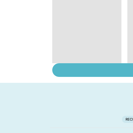
Violences sexuelles :
comment s'en
remettre ?
REC