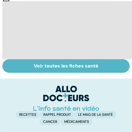
Voir toutes les fiches santé
Tout savoir sur le
Mélanome : le
P
cancer de la
plus redouté des
l
vessie
cancers de la
d
peau
RECETTES
RAPPEL PRODUIT
LE MAG DE LA SANTÉ
CANCER
MÉDICAMENTS