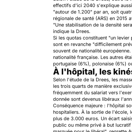
effectifs d'ici 2040 s'explique auss
"autour de 1.200" par an, soit quat
régionale de santé (ARS) en 2015 av
"Une stabilisation de la densité ser
indique la Drees.
Si les quotas constituent "un levier
sont en revanche "difficilement prév
souvent de nationalité européenne. 
nationalité française. Les autres é
portugaise (6%), polonaise (6%) o
À l'hôpital, les kiné
Selon l'étude de la Drees, les mass
les trois quarts de manière exclusi
fréquemment du salariat vers l'exer
donnée sont devenus libéraux l'ann
Conséquence majeure : l'hôpital so
hospitaliers. À la sortie de l'école
plus de 3.000 euros. Un écart saisi
public ou même privé à but lucratif 
marquée pour le libéral
", regrette 