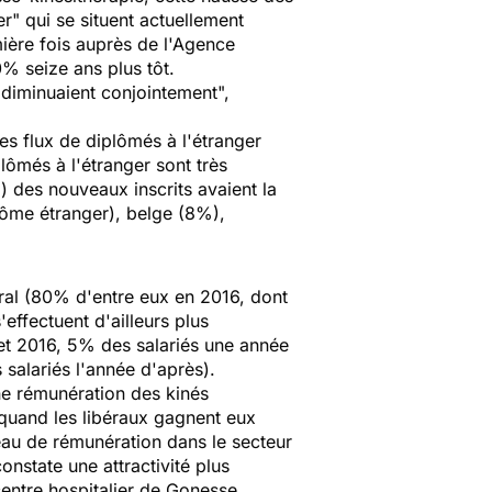
er" qui se situent actuellement
mière fois auprès de l'Agence
% seize ans plus tôt.
s diminuaient conjointement",
les flux de diplômés à l'étranger
lômés à l'étranger sont très
) des nouveaux inscrits avaient la
plôme étranger), belge (8%),
éral (80% d'entre eux en 2016, dont
ffectuent d'ailleurs plus
 et 2016, 5% des salariés une année
salariés l'année d'après).
ne rémunération des kinés
s quand les libéraux gagnent eux
eau de rémunération dans le secteur
onstate une attractivité plus
entre hospitalier de Gonesse.