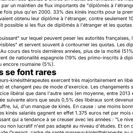
i par un maintien de flux importants de "diplômés à l'étrang
re fois plus qu'en 2000. 33% des kinés inscrits pour la pre
aient obtenu leur diplôme à l'étranger, contre seulement 10
ait possible si les flux de diplômés à l'étranger et les quota
 puissant" sur lequel peuvent peser les autorités françaises, 
isibles" et servent souvent à contourner les quotas. Les dip
Au cours des trois dernières années, plus de la moitié (51%
taient de nationalité espagnole (19% des primo-inscrits à di
u encore roumaine (5%).
s se font rares
eurs-kinésithérapeutes exercent très majoritairement en lib
ve) et changent peu de mode d'exercice. Les changements s'e
cice libéral que dans l'autre sens (en moyenne, entre 2013
ée suivante alors que seuls 0,5% des libéraux sont devenus 
uffre, lui, d'un manque de kinés. En cause : une moins bon
, les kinés salariés gagnent en effet 1.375 euros net par moi
ssant qui a tendance à se creuser avec les années : "
Le niv
ou non lucratif n'est pas adapté au niveau d'études. Et on c
Aude Quesnot, cadre de santé masseur-kinésithérapeute au c