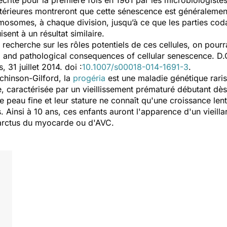
crite pour la première fois en 1961 par les microbiologiste
érieures montreront que cette sénescence est généralement
mosomes, à chaque division, jusqu’à ce que les parties cod
sent à un résultat similaire.
echerche sur les rôles potentiels de ces cellules, on pourra 
l and pathological consequences of cellular senescence
. D.
s
, 31 juillet 2014. doi :
10.1007/s00018-014-1691-3
.
hinson-Gilford, la
progéria
est une maladie génétique raris
, caractérisée par un vieillissement prématuré débutant dès
e peau fine et leur stature ne connaît qu'une croissance len
. Ainsi à 10 ans, ces enfants auront l'apparence d'un vieill
farctus du myocarde ou d'AVC.