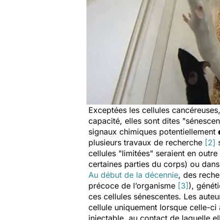
Exceptées les cellules cancéreuses
capacité, elles sont dites "sénesce
signaux chimiques potentiellement
plusieurs travaux de recherche
[2]
s
cellules "limitées" seraient en out
certaines parties du corps) ou dans
Au début de la décennie
, des reche
précoce de l’organisme
[3]
), génét
ces cellules sénescentes. Les aute
cellule uniquement lorsque celle-ci
injectable, au contact de laquelle e