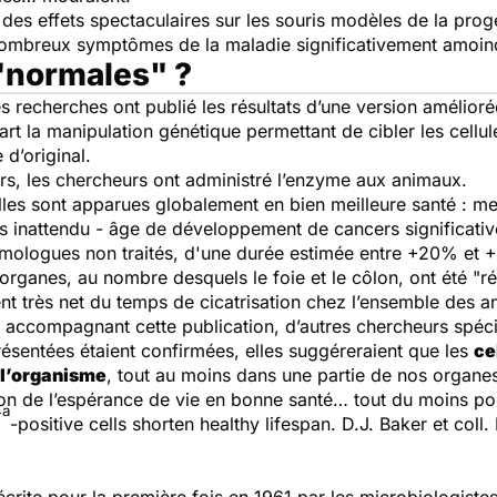
des effets spectaculaires sur les souris modèles de la progér
nombreux symptômes de la maladie significativement amoind
 "normales" ?
s recherches ont publié les résultats d’une version amélioré
rt la manipulation génétique permettant de cibler les cell
d’original.
urs, les chercheurs ont administré l’enzyme aux animaux.
les sont apparues globalement en bien meilleure santé : mei
plus inattendu - âge de développement de cancers significati
mologues non traités, d'une durée estimée entre +20% et
organes, au nombre desquels le foie et le côlon, ont été "réf
nt très net du temps de cicatrisation chez l’ensemble des an
x accompagnant cette publication, d’autres chercheurs spécia
présentées étaient confirmées, elles suggéreraient que les
ce
e l’organisme
, tout au moins dans une partie de nos organes.
on de l’espérance de vie en bonne santé… tout du moins pou
4a
-positive cells shorten healthy lifespan.
D.J. Baker et coll.