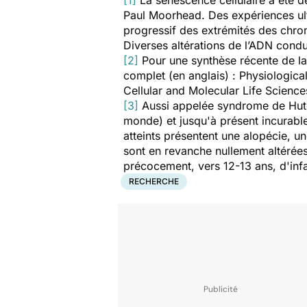
[1]
La sénescence cellulaire a été dé
Paul Moorhead. Des expériences ult
progressif des extrémités des chro
Diverses altérations de l’ADN condui
[2]
Pour une synthèse récente de la r
complet (en anglais) :
Physiologica
Cellular and Molecular Life Science
[3]
Aussi appelée syndrome de Hutc
monde) et jusqu'à présent incurable
atteints présentent une alopécie, un
sont en revanche nullement altérées
précocement, vers 12-13 ans, d'in
RECHERCHE