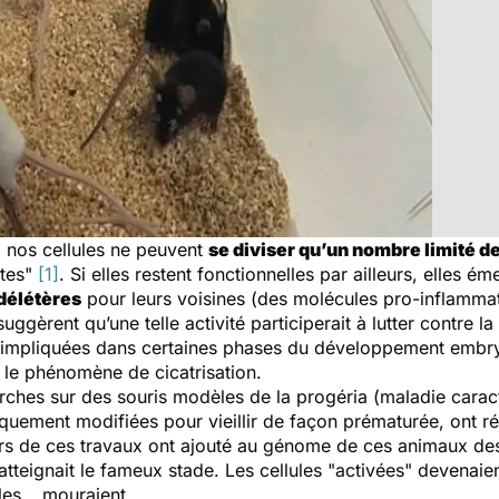
, nos cellules ne peuvent
se diviser qu’un nombre limité de
ntes"
[1]
. Si elles restent fonctionnelles par ailleurs, elles é
délétères
pour leurs voisines (des molécules pro-inflammat
uggèrent qu’une telle activité participerait à lutter contre la
re impliquées dans certaines phases du développement embryo
 le phénomène de cicatrisation.
rches sur des souris modèles de la progéria (maladie caracté
iquement modifiées pour vieillir de façon prématurée, ont ré
urs de ces travaux ont ajouté au génome de ces animaux d
 atteignait le fameux stade. Les cellules "activées" devenai
lles… mouraient.