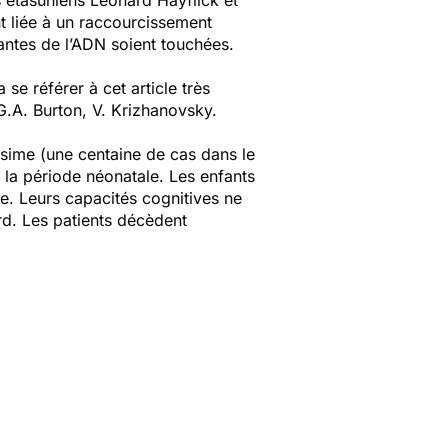
s étasuniens Leonard Hayflick et
 liée à un raccourcissement
antes de l’ADN soient touchées.
se référer à cet article très
G.A. Burton, V. Krizhanovsky.
sime (une centaine de cas dans le
 la période néonatale. Les enfants
te. Leurs capacités cognitives ne
ard. Les patients décèdent