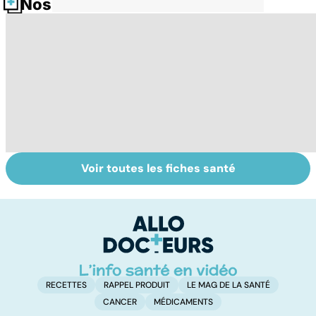
Nos fiches santé
Voir toutes les fiches santé
Tout savoir sur le
Staphylocoque
M
cerveau
doré : une
c
bactérie sous
surveillance
RECETTES
RAPPEL PRODUIT
LE MAG DE LA SANTÉ
CANCER
MÉDICAMENTS