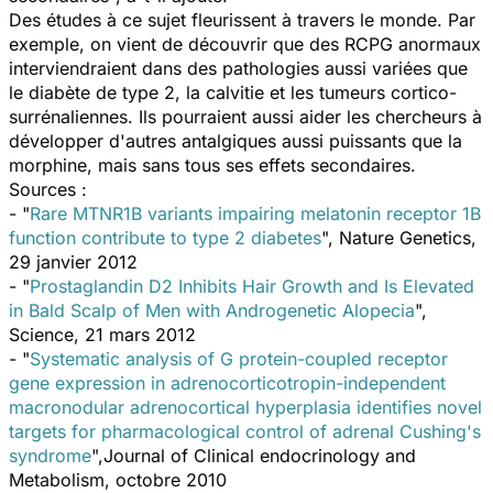
Des études à ce sujet fleurissent à travers le monde. Par
exemple, on vient de découvrir que des RCPG anormaux
interviendraient dans des pathologies aussi variées que
le diabète de type 2, la calvitie et les tumeurs cortico-
surrénaliennes. Ils pourraient aussi aider les chercheurs à
développer d'autres antalgiques aussi puissants que la
morphine, mais sans tous ses effets secondaires.
Sources :
- "
Rare MTNR1B variants impairing melatonin receptor 1B
function contribute to type 2 diabetes
", Nature Genetics,
29 janvier 2012
- "
Prostaglandin D2 Inhibits Hair Growth and Is Elevated
in Bald Scalp of Men with Androgenetic Alopecia
",
Science, 21 mars 2012
- "
Systematic analysis of G protein-coupled receptor
gene expression in adrenocorticotropin-independent
macronodular adrenocortical hyperplasia identifies novel
targets for pharmacological control of adrenal Cushing's
syndrome
",Journal of Clinical endocrinology and
Metabolism, octobre 2010