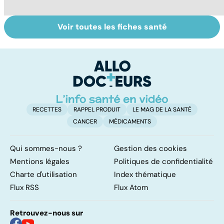
Voir toutes les fiches santé
Narcolepsie : des
Maladie de
To
crises de
Huntington : une
c
sommeil
affection
involontaires
neurologique
incurable
RECETTES
RAPPEL PRODUIT
LE MAG DE LA SANTÉ
CANCER
MÉDICAMENTS
Qui sommes-nous ?
Gestion des cookies
Mentions légales
Politiques de confidentialité
Charte d'utilisation
Index thématique
Flux RSS
Flux Atom
Retrouvez-nous sur