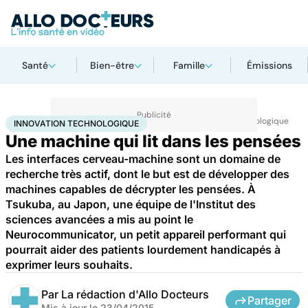
Santé
Bien-être
Famille
Émissions
Accueil
Santé
Maladies
Maladies neurologiques
Innovation technologique
INNOVATION TECHNOLOGIQUE
Une machine qui lit dans les pensées
Les interfaces cerveau-machine sont un domaine de
recherche très actif, dont le but est de développer des
machines capables de décrypter les pensées. À
Tsukuba, au Japon, une équipe de l'Institut des
sciences avancées a mis au point le
Neurocommunicator, un petit appareil performant qui
pourrait aider des patients lourdement handicapés à
exprimer leurs souhaits.
Par
La rédaction d'Allo Docteurs
Partager
Mis à jour le
23/04/2015