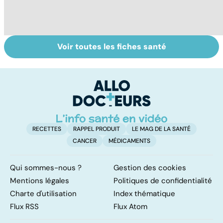
Voir toutes les fiches santé
Tout savoir sur
Inflammation des
Su
les infections
amygdales : que
le
pulmonaires
faire en cas
l'
d'angine ?
RECETTES
RAPPEL PRODUIT
LE MAG DE LA SANTÉ
CANCER
MÉDICAMENTS
Qui sommes-nous ?
Gestion des cookies
Mentions légales
Politiques de confidentialité
Charte d'utilisation
Index thématique
Flux RSS
Flux Atom