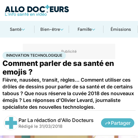
Santé
Bien-être
Famille
Émissions
Accueil
Santé
Innovation technologique
INNOVATION TECHNOLOGIQUE
Comment parler de sa santé en
emojis ?
Fièvre, nausées, transit, règles... Comment utiliser ces
drôles de dessins pour parler de sa santé et de certains
tabous ? Que nous réserve la cuvée 2018 des nouveaux
émojis ? Les réponses d'Olivier Levard, journaliste
spécialiste des nouvelles technologies.
Par
La rédaction d'Allo Docteurs
Partager
Rédigé le
31/03/2018