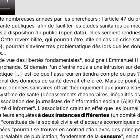
de nombreuses années par les chercheurs : l’article 47 du pr
nté publiques, afin de faciliter les études sanitaires ou 
 à disposition du public (open data), elles seraient rendu
Cette reversibilité, qui pourrait être utile en cas de crise s
ue), pourrait s'avérer très problématique dès lors que les d
...
 de vue des libertés fondamentales", soulignait Emmanuel H
chande. Si demain l'un d'entre nous a une intrusion sur des 
étique [...] est-ce que l'assureur en tiendra compte ou pas ?",
ational des données de santé devrait être créé. Mais ce poin
aux données sanitaires offrait théoriquement aux journaliste
tème de santé (dépassements d'honoraires, inégalités d'ac
sociation des journalistes de l'information sociale (Ajis) l'a
té d'informer". L'association craint en effet que les journa
e leurs enquêtes
à deux instances différentes
(un comité d
e "constituée de la société civile et d'acteurs économiques 
nnées "pourrait se trouver en contradiction avec des princip
préalable de publication, fondement de la
censure
", selon