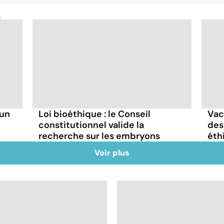
e
 un
Loi bioéthique : le Conseil
Vac
constitutionnel valide la
des
recherche sur les embryons
éth
Voir plus