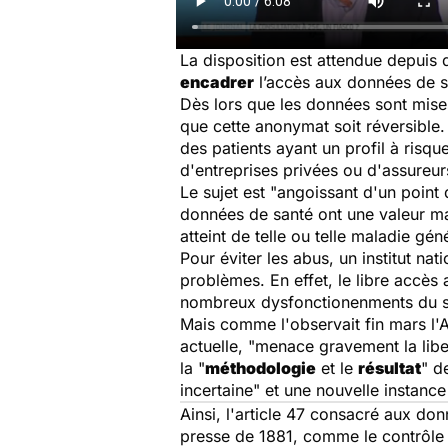
La disposition est attendue depuis 
encadrer
l’accès aux données de sa
Dès lors que les données sont mises
que cette anonymat soit réversible. 
des patients ayant un profil à risq
d'entreprises privées ou d'assureurs
Le sujet est "angoissant d'un point
données de santé ont une valeur mar
atteint de telle ou telle maladie gén
Pour éviter les abus, un institut n
problèmes. En effet, le libre accès 
nombreux dysfonctionenments du sys
Mais comme l'observait fin mars l'As
actuelle, "menace gravement la liber
la "
méthodologie
et le
résultat
" d
incertaine" et une nouvelle instanc
Ainsi, l'article 47 consacré aux do
presse de 1881, comme le contrôle 