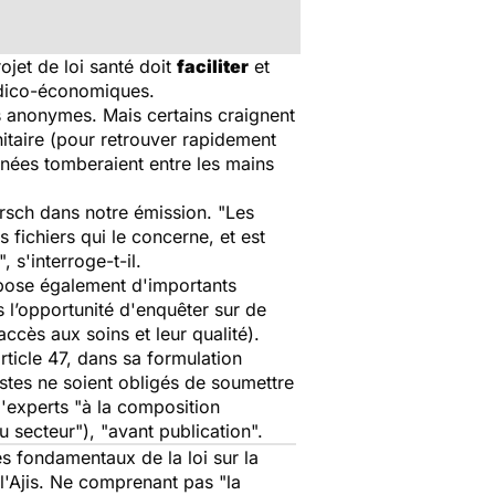
ojet de loi santé doit
faciliter
et
médico-économiques.
es anonymes. Mais certains craignent
anitaire (pour retrouver rapidement
onnées tomberaient entre les mains
irsch dans notre émission. "Les
fichiers qui le concerne, et est
 s'interroge-t-il.
t pose également d'importants
s l’opportunité d'enquêter sur de
cès aux soins et leur qualité).
rticle 47, dans sa formulation
listes ne soient obligés de soumettre
'experts "à la composition
du secteur"), "avant publication".
es fondamentaux de la loi sur la
 l'Ajis. Ne comprenant pas "la