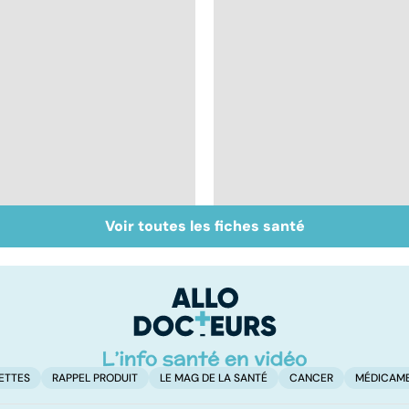
Voir toutes les fiches santé
Tout savoir sur les
Inflammation des
infections
amygdales : que faire
pulmonaires
en cas d'angine ?
ETTES
RAPPEL PRODUIT
LE MAG DE LA SANTÉ
CANCER
MÉDICAM