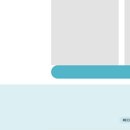
Don de gamètes : le
pour et le contre
d'une levée de
l'anonymat
REC