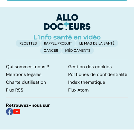
cerveau
doré : une
c
bactérie sous
surveillance
RECETTES
RAPPEL PRODUIT
LE MAG DE LA SANTÉ
CANCER
MÉDICAMENTS
Qui sommes-nous ?
Gestion des cookies
Mentions légales
Politiques de confidentialité
Charte d'utilisation
Index thématique
Flux RSS
Flux Atom
Retrouvez-nous sur