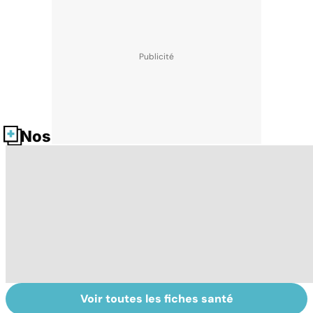
Nos fiches santé
Voir toutes les fiches santé
Tout savoir sur le
Staphylocoque
M