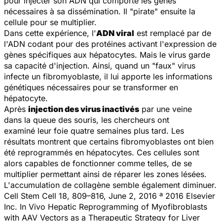
pour injecter son ADN qui comporte les gènes
nécessaires à sa dissémination. Il "pirate" ensuite la
cellule pour se multiplier.
Dans cette expérience, l'
ADN viral
est remplacé par de
l'ADN codant pour des protéines activant l'expression de
gènes spécifiques aux hépatocytes. Mais le virus garde
sa capacité d'injection. Ainsi, quand un "faux" virus
infecte un fibromyoblaste, il lui apporte les informations
génétiques nécessaires pour se transformer en
hépatocyte.
Après
injection des virus inactivés
par une veine
dans la queue des souris, les chercheurs ont
examiné leur foie quatre semaines plus tard. Les
résultats montrent que certains fibromyoblastes ont bien
été reprogrammés en hépatocytes. Ces cellules sont
alors capables de fonctionner comme telles, de se
multiplier permettant ainsi de réparer les zones lésées.
L'accumulation de collagène semble également diminuer.
Cell Stem Cell 18, 809–816, June 2, 2016 ª 2016 Elsevier
Inc. In Vivo Hepatic Reprogramming of Myofibroblasts
with AAV Vectors as a Therapeutic Strategy for Liver