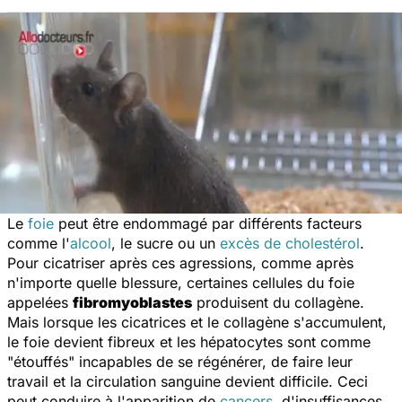
Le
foie
peut être endommagé par différents facteurs
comme l'
alcool
, le sucre ou un
excès de cholestérol
.
Pour cicatriser après ces agressions, comme après
n'importe quelle blessure, certaines cellules du foie
appelées
fibromyoblastes
produisent du collagène.
Mais lorsque les cicatrices et le collagène s'accumulent,
le foie devient fibreux et les hépatocytes sont comme
"étouffés" incapables de se régénérer, de faire leur
travail et la circulation sanguine devient difficile. Ceci
peut conduire à l'apparition de
cancers
, d'insuffisances