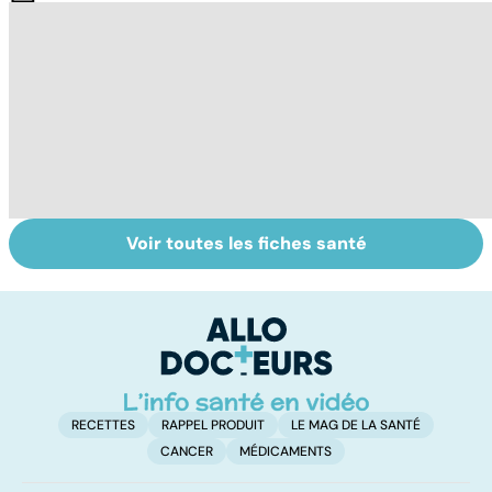
Voir toutes les fiches santé
La vésicule
Tout savoir sur le
S
biliaire et ses
cerveau
do
calculs
b
su
RECETTES
RAPPEL PRODUIT
LE MAG DE LA SANTÉ
CANCER
MÉDICAMENTS