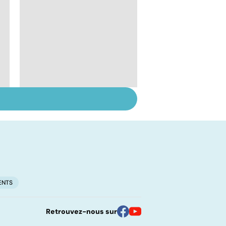
Métastases, le
cancer propagé
ENTS
Retrouvez-nous sur