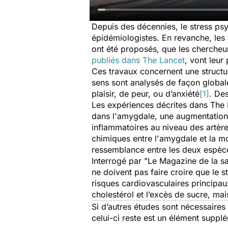
Depuis des décennies, le stress psy
épidémiologistes. En revanche, les 
ont été proposés, que les chercheur
publiés dans
The Lancet
, vont leur
Ces travaux concernent une structur
sens sont analysés de façon globale
plaisir, de peur, ou d’anxiété
[1]
. Des
Les expériences décrites dans
The 
dans l'amygdale, une augmentation 
inflammatoires au niveau des artère
chimiques entre l'amygdale et la mo
ressemblance entre les deux espèce
Interrogé par "Le Magazine de la san
ne doivent pas faire croire que le s
risques cardiovasculaires principaux
cholestérol et l’excès de sucre, mais
Si d’autres études sont nécessaire
celui-ci reste est un élément supp