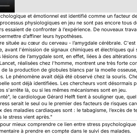
chologique et émotionnel est identifié comme un facteur de
processus physiologiques en jeu ne sont pas encore tous dé
s essaient de confronter à l’expérience. De nouveaux trava
 permettre d’affiner leurs hypothèses.
e située au cœur du cerveau - l’amygdale cérébrale. C'est 
, avant l'émission de signaux chimiques et électriques qui s
 lésions de l’amygdale sont, en effet, liées à des altératio
Lancet
, réalisées chez l'homme, montrent une très forte corr
de la production de globules blancs par la moelle osseuse,
s. Le phénomène avait déjà été observé chez la souris. Che
elle sont déjà identifiées. Les chercheurs vont désormais p
s s'arrête là, ou si les mêmes mécanismes sont en jeu.
té", le cardiologue Gérard Helft tient à souligner que, quel q
tress serait le seul ou le premier des facteurs de risques ca
 des maladies cardiaques sont : le tabagisme, l’excès de ten
 le stress vient après."
s pour mieux comprendre ce lien entre stress psychologique 
lémentaire à prendre en compte dans le suivi des malades.