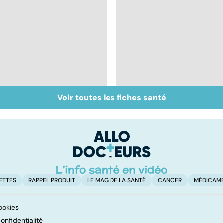
Voir toutes les fiches santé
Staphylocoque doré :
Embolie pulmonaire :
une bactérie sous
un caillot dans
surveillance
l'artère pulmonaire
ETTES
RAPPEL PRODUIT
LE MAG DE LA SANTÉ
CANCER
MÉDICAM
ookies
onfidentialité