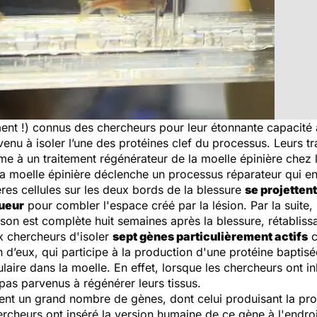
nt !) connus des chercheurs pour leur étonnante capacité
enu à isoler l’une des protéines clef du processus. Leurs t
me à un traitement régénérateur de la moelle épinière chez 
 moelle épinière déclenche un processus réparateur qui ent
res cellules sur les deux bords de la blessure
se projetten
gueur
pour combler l'espace créé par la lésion. Par la suite, 
son est complète huit semaines après la blessure, rétablissa
x chercheurs d'isoler
sept gènes particulièrement actifs
c
n d’eux, qui participe à la production d'une protéine baptis
laire dans la moelle. En effet, lorsque les chercheurs ont i
pas parvenus à régénérer leurs tissus.
nt un grand nombre de gènes, dont celui produisant la pro
ercheurs ont inséré la version humaine de ce gène à l'endro