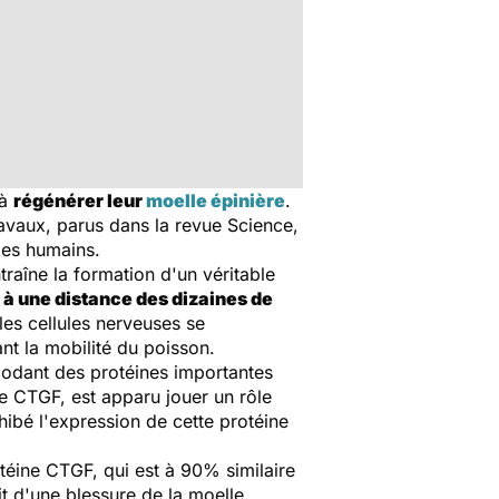
 à
régénérer leur
moelle épinière
.
ravaux, parus dans la revue
Science
,
les humains.
raîne la formation d'un véritable
t à une distance des dizaines de
les cellules nerveuses se
nt la mobilité du poisson.
odant des protéines importantes
ée CTGF, est apparu jouer un rôle
nhibé l'expression de cette protéine
téine CTGF, qui est à 90% similaire
it d'une blessure de la moelle