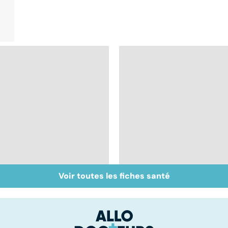
Voir toutes les fiches santé
Staphylocoque doré :
Métastases, le
une bactérie sous
cancer propagé
surveillance