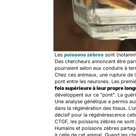
Les
poissons zèbres
sont (notamme
Des chercheurs annoncent être parv
pourraient selon eux conduire à ter
Chez ces animaux, une rupture de la
pont entre les neurones. Les premiè
fois supérieure à leur propre lon
développent sur ce "pont". La guéri
Une analyse génétique a permis au
dans la régénération des tissus. L’u
décisif pour la régénérescence cellu
CTGF, les poissons zèbres ne sont 
Humains et poissons zèbres partage
à celle de cet animal. Quand les ch