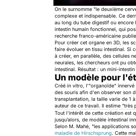
On le surnomme "le deuxième cerve
complexe et indispensable. Ce dern
au long du tube digestif ou encore 
intestin humain fonctionnel, qui po
recherche franco-américaine publie
Pour créer cet organe en 3D, les s
faire évoluer en tissu intestinal. Si
à créer, en parallèle, des cellules 
neurales, les chercheurs ont pu obte
intestinal. Résultat : un mini-inte
Un modèle pour l'é
Créé
in vitro
, l'"organoïde" innervé
des souris afin d'en observer son 
transplantation, la taille varie de 1 
auteur de ce travail. Il estime "t
rès 
Tout l'intérêt de cette création es
jusqu’alors, de modèle intestinal i
Selon M. Mahé, "
les applications so
maladie de Hirschsprung
. Cette ma