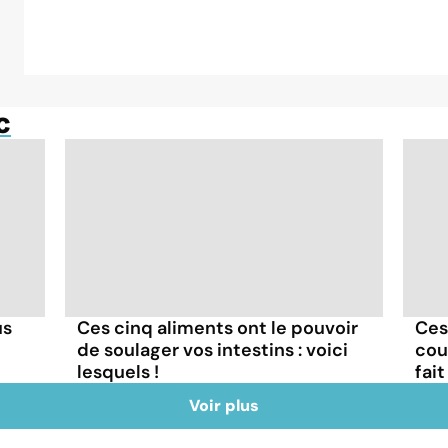
c
us
Ces cinq aliments ont le pouvoir
Ces
de soulager vos intestins : voici
coul
lesquels !
fait
Voir plus