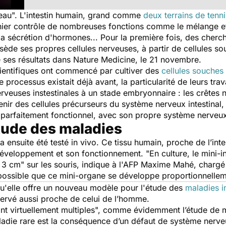
au". L'intestin humain, grand comme
deux terrains de tenni
ier contrôle de nombreuses fonctions comme le mélange et 
la sécrétion d'hormones... Pour la première fois, des cherch
ssède ses propres cellules nerveuses, à partir de cellules 
 ses résultats dans
Nature Medicine
, le 21 novembre.
cientifiques ont commencé par cultiver des
cellules souches
 ce processus existait déjà avant, la particularité de leurs tr
nerveuses instestinales à un stade embryonnaire : les crêtes 
nir des cellules précurseurs du système nerveux intestinal, 
stin parfaitement fonctionnel, avec son propre système nerve
tude des maladies
 a ensuite été testé
in vivo
. Ce tissu humain, proche de l’inte
développement et son fonctionnement. "E
n culture, le mini-
à 3 cm
" sur les souris, indique à l'AFP Maxime Mahé, chargé
possible que ce mini-organe se développe proportionnellemen
t qu'elle offre un nouveau modèle pour l'étude des
maladies i
nnervé aussi proche de celui de l’homme.
nt virtuellement multiples
", comme évidemment l’étude de ma
ladie rare est la conséquence d’un défaut de système nerveu