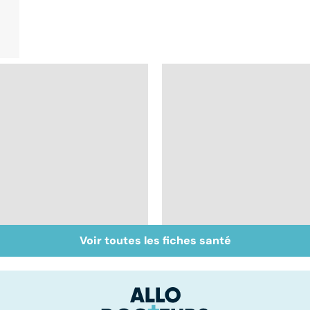
Voir toutes les fiches santé
Acidité, brûlures,
La stomie : un court-
crampes... quand
circuit dans la
l'estomac fait mal
digestion