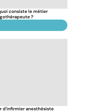
quoi consiste le métier
rgothérapeute ?
r d'infirmier anesthésiste