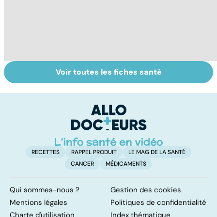
Voir toutes les fiches santé
Suicide : prévenir
Un rhume, ça se
L
le passage à
soigne ?
ca
l'acte
f
sc
RECETTES
RAPPEL PRODUIT
LE MAG DE LA SANTÉ
CANCER
MÉDICAMENTS
Qui sommes-nous ?
Gestion des cookies
Mentions légales
Politiques de confidentialité
Charte d'utilisation
Index thématique