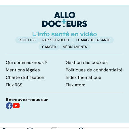
les infections
amygdales : que
le
pulmonaires
faire en cas
l'
d'angine ?
RECETTES
RAPPEL PRODUIT
LE MAG DE LA SANTÉ
CANCER
MÉDICAMENTS
Qui sommes-nous ?
Gestion des cookies
Mentions légales
Politiques de confidentialité
Charte d'utilisation
Index thématique
Flux RSS
Flux Atom
Retrouvez-nous sur