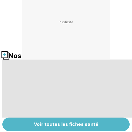
Nos fiches santé
Voir toutes les fiches santé
Tout savoir sur
Inflammation des
Su