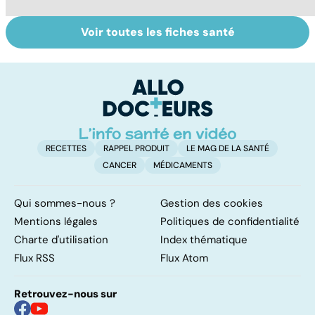
Voir toutes les fiches santé
Suicide : prévenir
Pollution de l'air :
U
le passage à
sommes-nous
s
l'acte
protégés ?
RECETTES
RAPPEL PRODUIT
LE MAG DE LA SANTÉ
CANCER
MÉDICAMENTS
Qui sommes-nous ?
Gestion des cookies
Mentions légales
Politiques de confidentialité
Charte d'utilisation
Index thématique
Flux RSS
Flux Atom
Retrouvez-nous sur