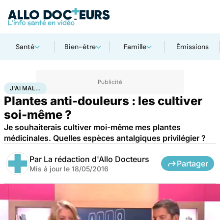
Santé
Bien-être
Famille
Émissions
Accueil
Santé
Maladies
J'ai mal…
J'AI MAL…
Plantes anti-douleurs : les cultiver
soi-même ?
Je souhaiterais cultiver moi-même mes plantes
médicinales. Quelles espèces antalgiques privilégier ?
Par
La rédaction d'Allo Docteurs
Partager
Mis à jour le
18/05/2016