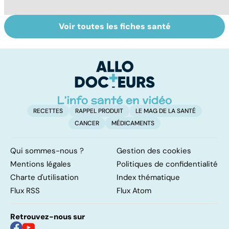
Voir toutes les fiches santé
Algie vasculaire
Acupuncture :
H
de la face : une
comment est-
es
douleur
elle pratiquée ?
m
insupportable
RECETTES
RAPPEL PRODUIT
LE MAG DE LA SANTÉ
CANCER
MÉDICAMENTS
Qui sommes-nous ?
Gestion des cookies
Mentions légales
Politiques de confidentialité
Charte d'utilisation
Index thématique
Flux RSS
Flux Atom
Retrouvez-nous sur