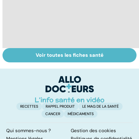
Voir toutes les fiches santé
Le paludisme, un
Troubles anxieux,
U
fléau planétaire
une anxiété
s
envahissante
RECETTES
RAPPEL PRODUIT
LE MAG DE LA SANTÉ
CANCER
MÉDICAMENTS
Qui sommes-nous ?
Gestion des cookies
Mentions légales
Politiques de confidentialité