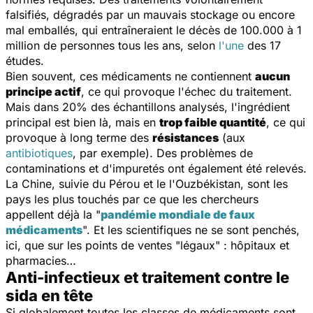
falsifiés, dégradés par un mauvais stockage ou encore
mal emballés, qui entraîneraient le décès de 100.000 à 1
million de personnes tous les ans, selon
l'une
des 17
études.
Bien souvent, ces médicaments ne contiennent
aucun
principe actif
, ce qui provoque l'échec du traitement.
Mais dans 20% des échantillons analysés, l'ingrédient
principal est bien là, mais en
trop faible quantité
, ce qui
provoque à long terme des
résistances
(aux
antibiotiques
, par exemple). Des problèmes de
contaminations et d'impuretés ont également été relevés.
La Chine, suivie du Pérou et le l'Ouzbékistan, sont les
pays les plus touchés par ce que les chercheurs
appellent déjà la "
pandémie mondiale de faux
médicaments
". Et les scientifiques ne se sont penchés,
ici, que sur les points de ventes "légaux" : hôpitaux et
pharmacies…
Anti-infectieux et traitement contre le
sida en tête
Si globalement toutes les classes de médicaments sont