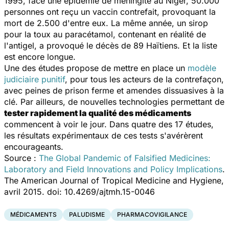
1995, face une épidémie de méningite au Niger, 50.000
personnes ont reçu un vaccin contrefait, provoquant la
mort de 2.500 d'entre eux. La même année, un sirop
pour la toux au paracétamol, contenant en réalité de
l'antigel, a provoqué le décès de 89 Haïtiens. Et la liste
est encore longue.
Une des études propose de mettre en place un
modèle
judiciaire punitif
, pour tous les acteurs de la contrefaçon,
avec peines de prison ferme et amendes dissuasives à la
clé. Par ailleurs, de nouvelles technologies permettant de
tester rapidement la qualité des médicaments
commencent à voir le jour. Dans quatre des 17 études,
les résultats expérimentaux de ces tests s'avérèrent
encourageants.
Source :
The Global Pandemic of Falsified Medicines:
Laboratory and Field Innovations and Policy Implications
.
The American Journal of Tropical Medicine and Hygiene,
avril 2015. doi: 10.4269/ajtmh.15-0046
MÉDICAMENTS
PALUDISME
PHARMACOVIGILANCE