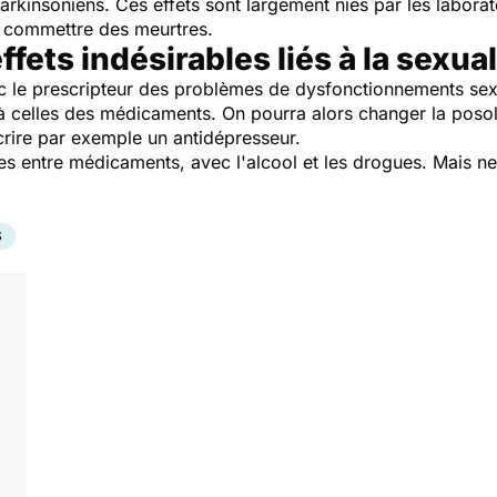
parkinsoniens. Ces effets sont largement niés par les laborato
à commettre des meurtres.
ffets indésirables liés à la sexual
ec le prescripteur des problèmes de dysfonctionnements sexue
t à celles des médicaments. On pourra alors changer la pos
crire par exemple un antidépresseur.
es entre médicaments, avec l'alcool et les drogues. Mais n
S