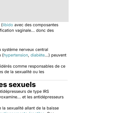
 (
libido
avec des composantes
rification vaginale... donc des
u système nerveux central
 (
hypertension
,
diabète
...) peuvent
nsidérés comme responsables de ce
es de la sexualité ou les
es sexuels
 antidépresseurs de type IRS
uvoxamine... et les antidépresseurs
a sexualité allant de la baisse