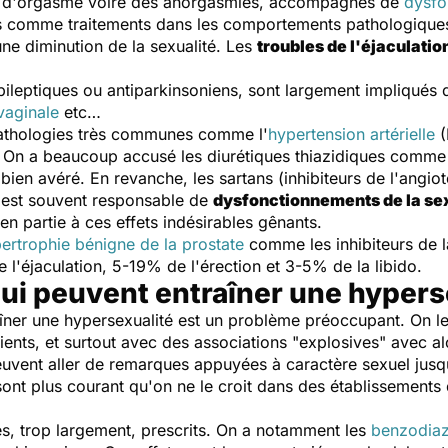
ds d'orgasme voire des anorgasmies, accompagnés de
dysfo
és comme traitements dans les comportements pathologique
une diminution de la sexualité. Les
troubles de l'éjaculatio
leptiques ou antiparkinsoniens, sont largement impliqués d
vaginale
etc…
pathologies très communes comme l'
hypertension artérielle
(
é. On a beaucoup accusé les diurétiques thiazidiques comme 
ien avéré. En revanche, les sartans (inhibiteurs de l'angiot
e est souvent responsable de
dysfonctionnements de la se
en partie à ces effets indésirables gênants.
ertrophie bénigne de la prostate
comme les inhibiteurs de l
l'éjaculation, 5-19% de l'érection et 3-5% de la libido.
i peuvent entraîner une hypers
îner une hypersexualité est un problème préoccupant. On l
tients, et surtout avec des associations "explosives" avec a
uvent aller de remarques appuyées à caractère sexuel jusq
sont plus courant qu'on ne le croit dans des établissements
s, trop largement, prescrits. On a notamment les
benzodiaz