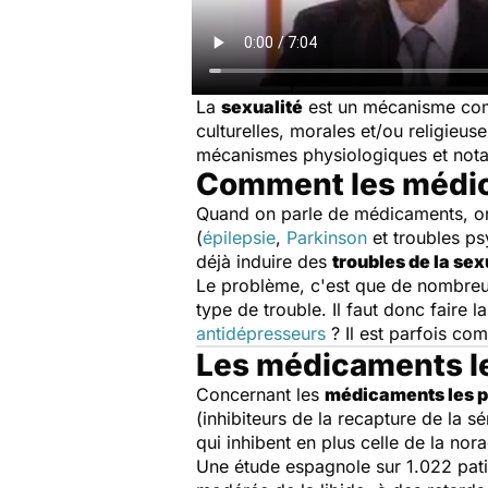
La
sexualité
est un mécanisme compl
culturelles, morales et/ou religieuse
mécanismes physiologiques et nota
Comment les médica
Quand on parle de médicaments, on 
(
épilepsie
,
Parkinson
et troubles psy
déjà induire des
troubles de la sex
Le problème, c'est que de nombreu
type de trouble. Il faut donc faire 
antidépresseurs
? Il est parfois co
Les médicaments le
Concernant les
médicaments les pl
(inhibiteurs de la recapture de la sé
qui inhibent en plus celle de la no
Une étude espagnole sur 1.022 patie