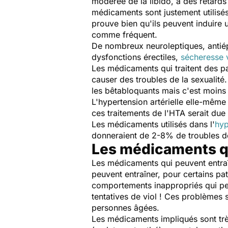
modérée de la libido, à des retar
médicaments sont justement utilis
prouve bien qu'ils peuvent induire 
comme fréquent.
De nombreux neuroleptiques, antiépi
dysfonctions érectiles,
sécheresse 
Les médicaments qui traitent des 
causer des troubles de la sexualit
les bêtabloquants mais c'est moins b
L'hypertension artérielle elle-mêm
ces traitements de l'HTA serait due 
Les médicaments utilisés dans l'
hyp
donneraient de 2-8% de troubles de 
Les médicaments qu
Les médicaments qui peuvent entra
peuvent entraîner, pour certains pa
comportements inappropriés qui pe
tentatives de viol ! Ces problèmes 
personnes âgées.
Les médicaments impliqués sont trè