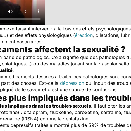
exe faisant intervenir à la fois des effets psychologiques
s...) et des effets physiologiques (
érection
, dilatations, lub
mment vasculaires).
ments affectent la sexualité ?
parle de pathologies. Cela signifie que des pathologies d
chiatriques...) ou des maladies jouant sur la vascularisation
ualité
.
x médicaments destinés à traiter ces pathologies sont co
la part des choses. Est-ce la
dépression
qui induit des troubl
mpliqué de le savoir et c'est une source de confusions.
s plus impliqués dans les troubl
us impliqués dans les troubles sexuels
, il faut citer les
rotonine) : citalopram, fluoxetine, paroxetine, sertraline, fl
radrénaline (IRSNA) comme la venlafaxine.
nts dépressifs traités a montré plus de 59% de troubles de l