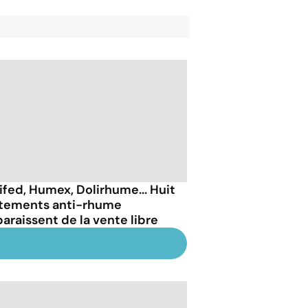
ifed, Humex, Dolirhume... Huit
itements anti-rhume
paraissent de la vente libre