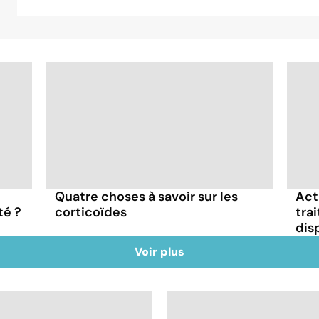
Quatre choses à savoir sur les
Act
té ?
corticoïdes
tra
dis
Voir plus