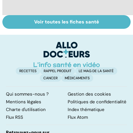
Voir toutes les fiches santé
Légionellose, une
Staphylocoque
L
infection
doré : une
u
pulmonaire
bactérie sous
ré
parfois mortelle
surveillance
RECETTES
RAPPEL PRODUIT
LE MAG DE LA SANTÉ
CANCER
MÉDICAMENTS
Qui sommes-nous ?
Gestion des cookies
Mentions légales
Politiques de confidentialité
Charte d'utilisation
Index thématique
Flux RSS
Flux Atom
Retrouvez-nous sur