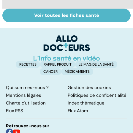
Voir toutes les fiches santé
Légionellose, une
Tout savoir sur le
S
infection
cerveau
do
pulmonaire
b
parfois mortelle
su
RECETTES
RAPPEL PRODUIT
LE MAG DE LA SANTÉ
CANCER
MÉDICAMENTS
Qui sommes-nous ?
Gestion des cookies
Mentions légales
Politiques de confidentialité
Charte d'utilisation
Index thématique
Flux RSS
Flux Atom
Retrouvez-nous sur