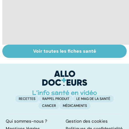
Voir toutes les fiches santé
Troubles anxieux,
Un rhume, ça se
V
une anxiété
soigne ?
v
envahissante
RECETTES
RAPPEL PRODUIT
LE MAG DE LA SANTÉ
CANCER
MÉDICAMENTS
Qui sommes-nous ?
Gestion des cookies
Mentions légales
Politiques de confidentialité