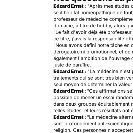
Edzard Ernst :
"Après mes études de
seul hôpital homéopathique de toute
professeur de médecine complémenta
domaine, à titre de hobby, alors q
"Le fait d'avoir déjà été professeu
ce titre, j'avais la responsabilité 
"Nous avons défini notre tâche en c
dérogatoire ni promotionnel, et de 
également l'ambition de l'ouvrage 
juste de paraître.
Edzard Ernst :
"La médecine n'est p
traitements qui se sont très bien ve
seul moyen de déterminer la valeur 
Edzard Ernst :
"Ces affirmations se 
possible de mener un essai randomis
dans deux groupes équitablement ré
telles études, et leurs résultats ont 
Edzard Ernst :
"La médecine alterna
sont profondément anti-scientifique
religion. Ces personnes n'accepteron