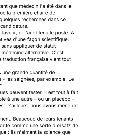
ant que médecin l'a été dans le
ue la première chaire de
é quelques recherches dans ce
 candidature.
aveur, et j'ai obtenu le poste. A
natives d'une façon scientifique.
 sans appliquer de statut
 médecine alternative. C'est
traduction française vient tout
s une grande quantité de
fs - les saignées, par exemple. Le
."
s peuvent tester. Il est tout à fait
pie à une autre – ou un placebo –
és. D'ailleurs, nous avons mené de
hment
. Beaucoup de leurs tenants
avorite comme une sorte d'ersatz de
que : ils n'aiment la science que