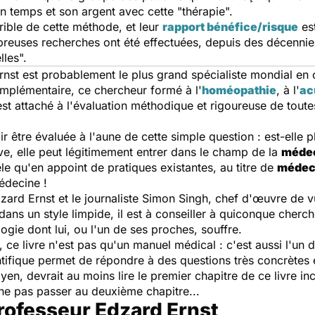
on temps et son argent avec cette "thérapie".
ible de cette méthode, et leur
rapport bénéfice/risque
est
reuses recherches ont été effectuées, depuis des décennies
lles".
nst est probablement le plus grand spécialiste mondial en 
omplémentaire, ce chercheur formé à l'
homéopathie
, à l'
ac
st attaché à l'évaluation méthodique et rigoureuse de toute
r être évaluée à l'aune de cette simple question : est-elle 
ive, elle peut légitimement entrer dans le champ de la
médec
vèle qu'en appoint de pratiques existantes, au titre de
médec
édecine !
rd Ernst et le journaliste Simon Singh, chef d'œuvre de vul
dans un style limpide, il est à conseiller à quiconque cherche
logie dont lui, ou l'un de ses proches, souffre.
 ce livre n'est pas qu'un manuel médical : c'est aussi l'un 
tifique permet de répondre à des questions très concrètes 
oyen, devrait au moins lire le premier chapitre de ce livre in
 de ne pas passer au deuxième chapitre...
rofesseur Edzard Ernst