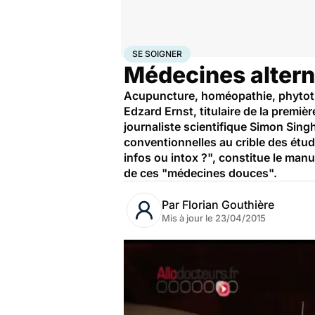
Accueil
Santé
Maladies
Se soigner
SE SOIGNER
Médecines altern
Acupuncture, homéopathie, phytothér
Edzard Ernst, titulaire de la premi
journaliste scientifique Simon Sing
conventionnelles au crible des étu
infos ou intox ?", constitue le man
de ces "médecines douces".
Par
Florian Gouthière
Mis à jour le
23/04/2015