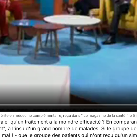
mérite en médecine complémentaire, reçu dans ''Le magazine de la santé'' le 5 j
e, qu'un traitement a la moindre efficacité ? En comparant 
nt", à l'insu d'un grand nombre de malades. Si le groupe de 
s mal ! - que le groupe des patients qui n'ont reçu qu'un si