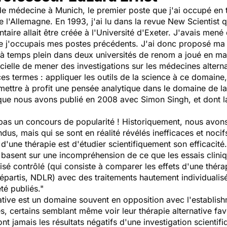
 médecine à Munich, le premier poste que j'ai occupé en t
 l'Allemagne. En 1993, j'ai lu dans la revue
New Scientist
q
ire allait être créée à l'Université d'Exeter. J'avais men
ue j'occupais mes postes précédents. J'ai donc proposé ma
r à temps plein dans deux universités de renom a joué en ma f
officielle de mener des investigations sur les médecines alter
es termes : appliquer les outils de la science à ce domaine,
mettre à profit une pensée analytique dans le domaine de la
que nous avons publié en 2008 avec Simon Singh, et dont la 
as un concours de popularité ! Historiquement, nous avon
ndus, mais qui se sont en réalité révélés inefficaces et noci
d'une thérapie est d'étudier scientifiquement son efficacité
basent sur une incompréhension de ce que les essais clinique
é contrôlé (qui consiste à comparer les effets d'une théra
partis, NDLR) avec des traitements hautement individualis
été publiés."
tive est un domaine souvent en opposition avec l'
establis
s, certains semblant même voir leur thérapie alternative f
t jamais les résultats négatifs d'une investigation scientifi