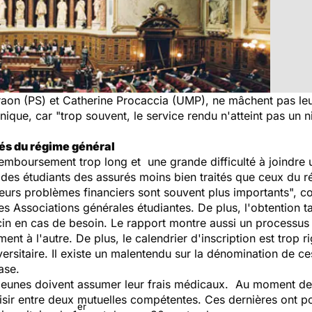
aon (PS) et Catherine Procaccia (UMP), ne mâchent pas leurs
ique, car "trop souvent, le service rendu n'atteint pas un ni
tés du régime général
mboursement trop long et une grande difficulté à joindre u
 des étudiants des assurés moins bien traités que ceux du r
rs problèmes financiers sont souvent plus importants", co
es Associations générales étudiantes. De plus, l'obtention t
in en cas de besoin. Le rapport montre aussi un processus d
nt à l'autre. De plus, le calendrier d'inscription est trop ri
ersitaire. Il existe un malentendu sur la dénomination de ce
ase.
 jeunes doivent assumer leur frais médicaux. Au moment de 
hoisir entre deux mutuelles compétentes. Ces dernières ont 
er