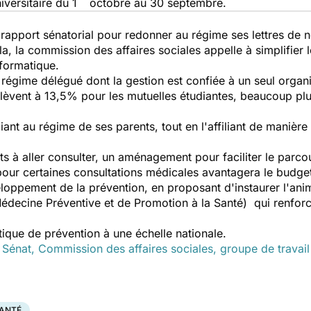
versitaire du 1
octobre au 30 septembre.
du rapport sénatorial pour redonner au régime ses lettres de
a, la commission des affaires sociales appelle à simplifier l
informatique.
 régime délégué dont la gestion est confiée à un seul organ
'élèvent à 13,5% pour les mutuelles étudiantes, beaucoup pl
udiant au régime de ses parents, tout en l'affiliant de manièr
s à aller consulter, un aménagement pour faciliter le parco
pour certaines consultations médicales avantagera le budget
eloppement de la prévention, en proposant d'instaurer l'ani
Médecine Préventive et de Promotion à la Santé)
qui renforc
itique de prévention à une échelle nationale.
Sénat, Commission des affaires sociales, groupe de travail s
SANTÉ