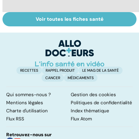
Voir toutes les fiches santé
Staphylocoque
Qu'est-ce que le
C
doré : une
coma ?
am
bactérie sous
re
surveillance
RECETTES
RAPPEL PRODUIT
LE MAG DE LA SANTÉ
CANCER
MÉDICAMENTS
Qui sommes-nous ?
Gestion des cookies
Mentions légales
Politiques de confidentialité
Charte d'utilisation
Index thématique
Flux RSS
Flux Atom
Retrouvez-nous sur