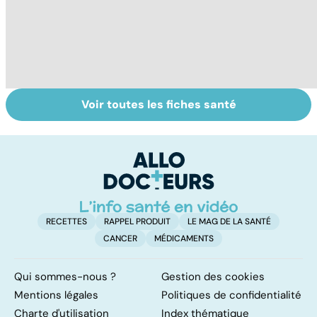
Voir toutes les fiches santé
Troubles anxieux,
Un rhume, ça se
V
une anxiété
soigne ?
v
envahissante
RECETTES
RAPPEL PRODUIT
LE MAG DE LA SANTÉ
CANCER
MÉDICAMENTS
Qui sommes-nous ?
Gestion des cookies
Mentions légales
Politiques de confidentialité
Charte d'utilisation
Index thématique