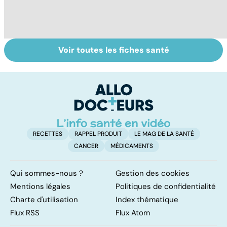
Voir toutes les fiches santé
Comment
Accident
C
maîtriser le
vasculaire
m
bégaiement ?
cérébral : l'enfant
également
touché
RECETTES
RAPPEL PRODUIT
LE MAG DE LA SANTÉ
CANCER
MÉDICAMENTS
Qui sommes-nous ?
Gestion des cookies
Mentions légales
Politiques de confidentialité
Charte d'utilisation
Index thématique
Flux RSS
Flux Atom