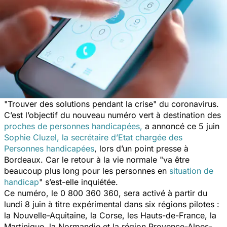
"
Trouver des solutions pendant la crise"
du coronavirus.
C’est l’objectif du nouveau numéro vert à destination des
proches de personnes handicapées,
a annoncé ce 5 juin
Sophie Cluzel, la secrétaire d’Etat chargée des
Personnes handicapées
, lors d’un point presse à
Bordeaux. Car le retour à la vie normale "
va être
beaucoup plus long pour les personnes en
situation de
handicap
"
s’est-elle inquiétée.
Ce numéro, le
0 800 360 360
, sera activé à partir du
lundi 8 juin à titre expérimental dans six régions pilotes :
la Nouvelle-Aquitaine, la Corse, les Hauts-de-France, la
Martinique, la Normandie et la région Provence-Alpes-