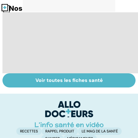
Nos fiches santé
Voir toutes les fiches santé
Comment
Accident
C
maîtriser le
vasculaire
m
bégaiement ?
cérébral : l'enfant
également
touché
RECETTES
RAPPEL PRODUIT
LE MAG DE LA SANTÉ