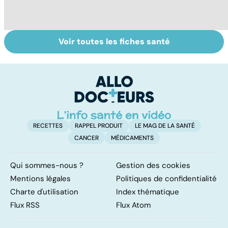
Voir toutes les fiches santé
Insuffisance
Tout savoir sur
I
rénale : tout
les infections
a
savoir sur la
pulmonaires
fa
dialyse
d'
RECETTES
RAPPEL PRODUIT
LE MAG DE LA SANTÉ
CANCER
MÉDICAMENTS
Qui sommes-nous ?
Gestion des cookies
Mentions légales
Politiques de confidentialité
Charte d'utilisation
Index thématique
Flux RSS
Flux Atom