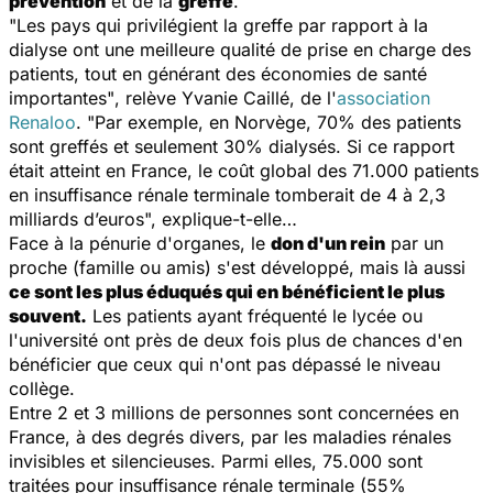
prévention
et de la
greffe
.
"Les pays qui privilégient la greffe par rapport à la
dialyse ont une meilleure qualité de prise en charge des
patients, tout en générant des économies de santé
importantes"
, relève Yvanie Caillé, de l'
association
Renaloo
.
"Par exemple, en Norvège, 70% des patients
sont greffés et seulement 30% dialysés. Si ce rapport
était atteint en France, le coût global des 71.000 patients
en insuffisance rénale terminale tomberait de 4 à 2,3
milliards d’euros",
explique-t-elle…
Face à la pénurie d'organes, le
don d'un rein
par un
proche (famille ou amis) s'est développé, mais là aussi
ce sont les plus éduqués qui en bénéficient le plus
souvent.
Les patients ayant fréquenté le lycée ou
l'université ont près de deux fois plus de chances d'en
bénéficier que ceux qui n'ont pas dépassé le niveau
collège.
Entre 2 et 3 millions de personnes sont concernées en
France, à des degrés divers, par les maladies rénales
invisibles et silencieuses. Parmi elles, 75.000 sont
traitées pour insuffisance rénale terminale (55%