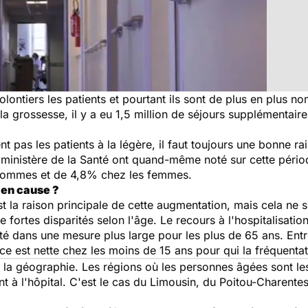
lontiers les patients et pourtant ils sont de plus en plus 
 la grossesse, il y a eu 1,5 million de séjours supplémentair
ent pas les patients à la légère, il faut toujours une bonne 
du ministère de la Santé ont quand-même noté sur cette pér
 hommes et de 4,8% chez les femmes.
 en cause ?
st la raison principale de cette augmentation, mais cela ne 
 de fortes disparités selon l'âge. Le recours à l'hospitalisat
té dans une mesure plus large pour les plus de 65 ans. Entr
ce est nette chez les moins de 15 ans pour qui la fréquent
ns la géographie. Les régions où les personnes âgées sont le
nt à l'hôpital. C'est le cas du Limousin, du Poitou-Charentes