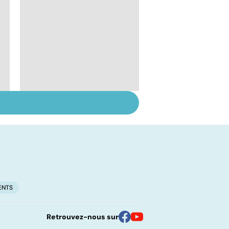
Inflammation des
amygdales : que faire
en cas d'angine ?
ENTS
Retrouvez-nous sur