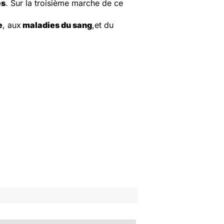
es
. Sur la troisième marche de ce
e
, aux
maladies du sang
,et du