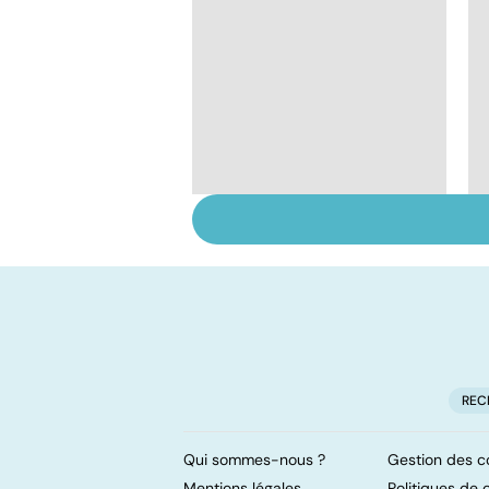
Mediator® : les
cardiologues en
première ligne
REC
Qui sommes-nous ?
Gestion des c
Mentions légales
Politiques de c