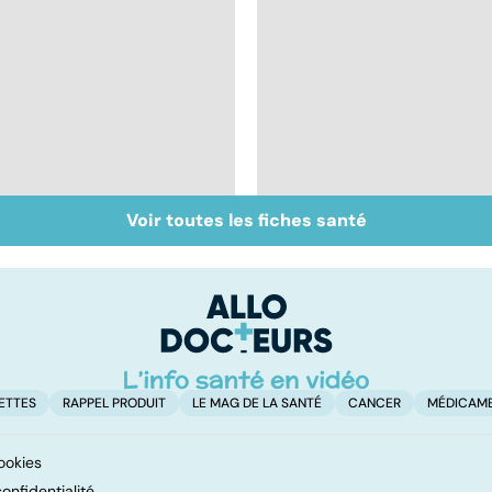
Voir toutes les fiches santé
Mediator® : le
Tout savoir sur les
scandale sanitaire
infections
pulmonaires
ETTES
RAPPEL PRODUIT
LE MAG DE LA SANTÉ
CANCER
MÉDICAM
ookies
onfidentialité