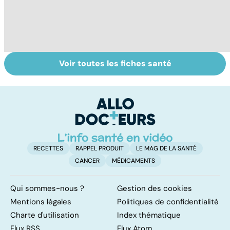
Voir toutes les fiches santé
Staphylocoque
Qu'est-ce que le
C
doré : une
coma ?
am
bactérie sous
re
surveillance
RECETTES
RAPPEL PRODUIT
LE MAG DE LA SANTÉ
CANCER
MÉDICAMENTS
Qui sommes-nous ?
Gestion des cookies
Mentions légales
Politiques de confidentialité
Charte d'utilisation
Index thématique
Flux RSS
Flux Atom